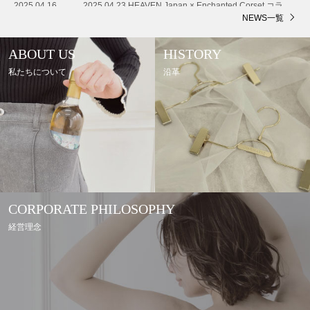
2025.04.16
2025.04.23 HEAVEN Japan × Enchanted Corset コラボポップアップ開催
NEWS一覧
ABOUT US
HISTORY
私たちについて
沿革
CORPORATE PHILOSOPHY
経営理念